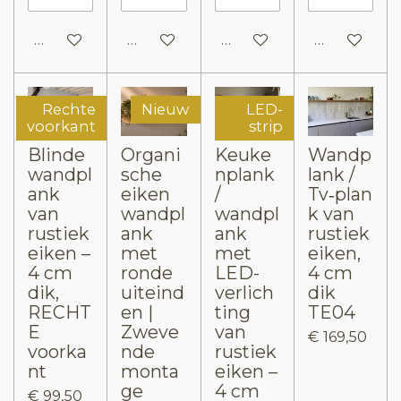
In winkelwagen
In winkelwagen
In winkelwagen
In winkelw
Rechte
Nieuw
LED-
voorkant
strip
Blinde
Organi
Keuke
Wandp
wandpl
sche
nplank
lank /
ank
eiken
/
Tv‑plan
van
wandpl
wandpl
k van
rustiek
ank
ank
rustiek
eiken –
met
met
eiken,
4 cm
ronde
LED-
4 cm
dik,
uiteind
verlich
dik
RECHT
en |
ting
TE04
E
Zweve
van
€ 169,50
voorka
nde
rustiek
nt
monta
eiken –
ge
4 cm
€ 99,50