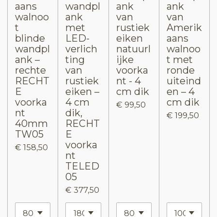
aans
wandpl
ank
ank
walnoo
ank
van
van
t
met
rustiek
Amerik
blinde
LED-
eiken
aans
wandpl
verlich
natuurl
walnoo
ank –
ting
ijke
t met
rechte
van
voorka
ronde
RECHT
rustiek
nt - 4
uiteind
E
eiken –
cm dik
en – 4
voorka
4 cm
cm dik
€ 99,50
nt
dik,
€ 199,50
40mm
RECHT
TW05
E
voorka
€ 158,50
nt
TELED
05
€ 377,50