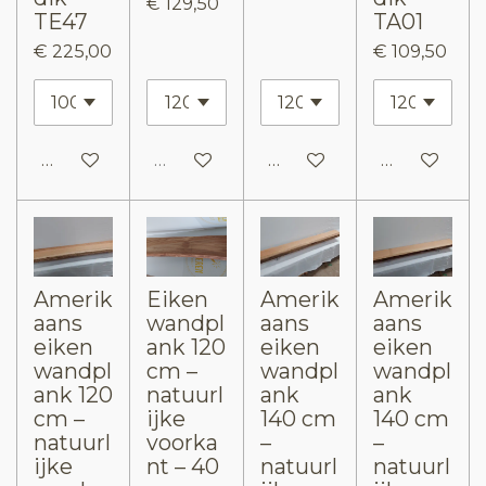
€ 129,50
TE47
TA01
€ 225,00
€ 109,50
In winkelwagen
Uitverkocht
In winkelwagen
In winkelw
Amerik
Eiken
Amerik
Amerik
aans
wandpl
aans
aans
eiken
ank 120
eiken
eiken
wandpl
cm –
wandpl
wandpl
ank 120
natuurl
ank
ank
cm –
ijke
140 cm
140 cm
natuurl
voorka
–
–
ijke
nt – 40
natuurl
natuurl