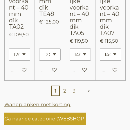
voorka
mm
ijke
ijke
nt – 40
dik
voorka
voorka
mm
TE48
nt – 40
nt – 40
dik
mm
mm
€ 125,00
TA02
dik
dik
TA05
TA07
€ 109,50
€ 119,50
€ 115,50
In winkelwagen
In winkelwagen
In winkelwagen
In winkelw
1
2
3
Wandplanken met korting
Ga naar de categorie (WEBSHOP)