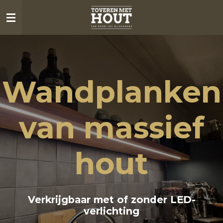
Ga
direct
naar
de
hoofdinhoud
Wandplanken
van massief
hout
Verkrijgbaar met of zonder LED-
verlichting