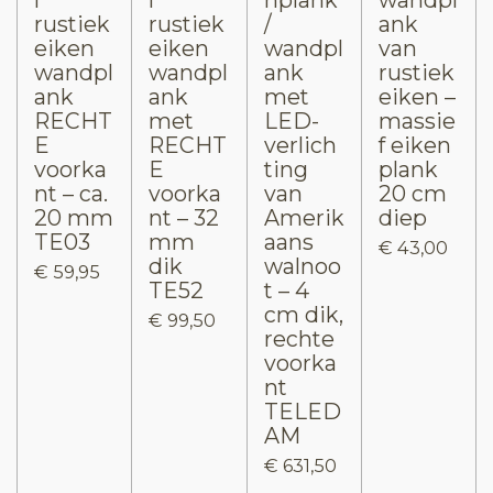
f
f
nplank
wandpl
rustiek
rustiek
/
ank
eiken
eiken
wandpl
van
wandpl
wandpl
ank
rustiek
ank
ank
met
eiken –
RECHT
met
LED-
massie
E
RECHT
verlich
f eiken
voorka
E
ting
plank
nt – ca.
voorka
van
20 cm
20 mm
nt – 32
Amerik
diep
TE03
mm
aans
€ 43,00
dik
walnoo
€ 59,95
TE52
t – 4
cm dik,
€ 99,50
rechte
voorka
nt
TELED
AM
€ 631,50