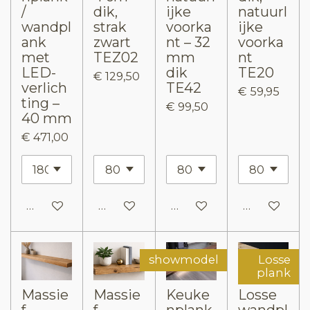
/
dik,
ijke
natuurl
wandpl
strak
voorka
ijke
ank
zwart
nt – 32
voorka
met
TEZ02
mm
nt
LED-
dik
TE20
€ 129,50
verlich
TE42
€ 59,95
ting –
€ 99,50
40 mm
€ 471,00
In winkelwagen
In winkelwagen
In winkelwagen
In winkelw
showmodel
Losse
plank
Massie
Massie
Keuke
Losse