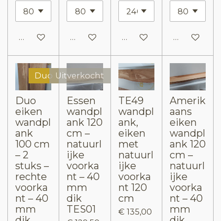
In winkelwagen
In winkelwagen
In winkelwagen
In winkelw
Duo
Uitverkocht
Duo
Essen
TE49
Amerik
eiken
wandpl
wandpl
aans
wandpl
ank 120
ank,
eiken
ank
cm –
eiken
wandpl
100 cm
natuurl
met
ank 120
– 2
ijke
natuurl
cm –
stuks –
voorka
ijke
natuurl
rechte
nt – 40
voorka
ijke
voorka
mm
nt 120
voorka
nt – 40
dik
cm
nt – 40
mm
TES01
mm
€ 135,00
dik
dik