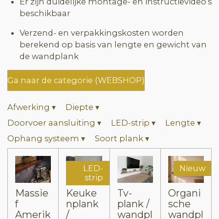
Er zijn duidelijke montage- en instructievideo’s
beschikbaar
Verzend- en verpakkingskosten worden
berekend op basis van lengte en gewicht van
de wandplank
Ga naar de categorie (WEBSHOP)
Afwerking
▾
Diepte
▾
Doorvoer aansluiting
▾
LED-strip
▾
Lengte
▾
Ophang systeem
▾
Soort plank
▾
LED-
Nieuw
strip
Massie
Keuke
Tv-
Organi
f
nplank
plank /
sche
Amerik
/
wandpl
wandpl