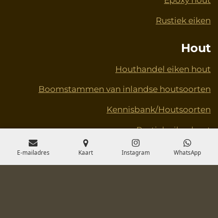
Epoxy hout
Rustiek eiken
Hout
Houthandel eiken hout
Boomstammen van inlandse houtsoorten
Kennisbank/Houtsoorten
Rustiek eikenhout
Grote iepen
E-mailadres
Kaart
Instagram
WhatsApp
Schaaldelen – Doe-het-zelf
© 2020 - 2025 Toveren met hout