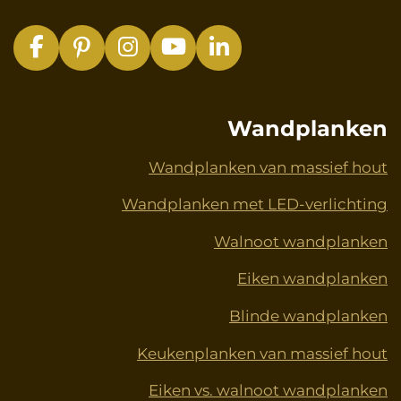
F
P
I
Y
L
a
i
n
o
i
c
n
s
u
n
e
t
t
T
k
Wandplanken
b
e
a
u
e
o
r
g
b
d
Wandplanken van massief hout
o
e
r
e
I
Wandplanken met LED-verlichting
k
s
a
n
t
m
Walnoot wandplanken
Eiken wandplanken
Blinde wandplanken
Keukenplanken van massief hout
Eiken vs. walnoot wandplanken