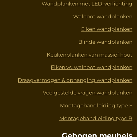
Wandplanken met LED-verlichting
k
s
a
n
t
m
Walnoot wandplanken
Eiken wandplanken
Blinde wandplanken
Keukenplanken van massief hout
Eiken vs. walnoot wandplanken
Draagvermogen & ophanging wandplanken
Veelgestelde vragen wandplanken
Montagehandleiding type E
Montagehandleiding type B
Gebogen meubels