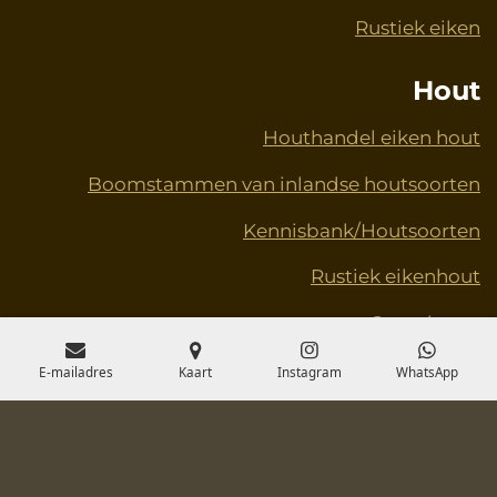
Rustiek eiken
Hout
Houthandel eiken hout
Boomstammen van inlandse houtsoorten
Kennisbank/Houtsoorten
Rustiek eikenhout
Grote iepen
Schaaldelen – Doe-het-zelf
E-mailadres
Kaart
Instagram
WhatsApp
© 2020 - 2025 Toveren met hout