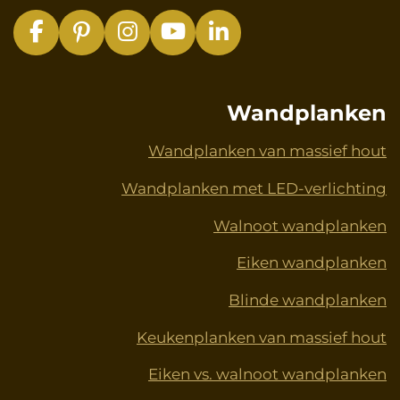
F
P
I
Y
L
a
i
n
o
i
c
n
s
u
n
e
t
t
T
k
Wandplanken
b
e
a
u
e
o
r
g
b
d
Wandplanken van massief hout
o
e
r
e
I
Wandplanken met LED-verlichting
k
s
a
n
t
m
Walnoot wandplanken
Eiken wandplanken
Blinde wandplanken
Keukenplanken van massief hout
Eiken vs. walnoot wandplanken