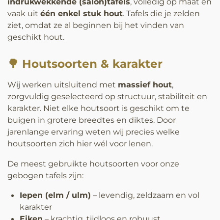
indrukwekkende (salon)tafels
, volledig op maat en
vaak uit
één enkel stuk hout
. Tafels die je zelden
ziet, omdat ze al beginnen bij het vinden van
geschikt hout.
🌳 Houtsoorten & karakter
Wij werken uitsluitend met
massief hout
,
zorgvuldig geselecteerd op structuur, stabiliteit en
karakter. Niet elke houtsoort is geschikt om te
buigen in grotere breedtes en diktes. Door
jarenlange ervaring weten wij precies welke
houtsoorten zich hier wél voor lenen.
De meest gebruikte houtsoorten voor onze
gebogen tafels zijn:
Iepen (elm / ulm)
– levendig, zeldzaam en vol
karakter
Eiken
– krachtig, tijdloos en robuust