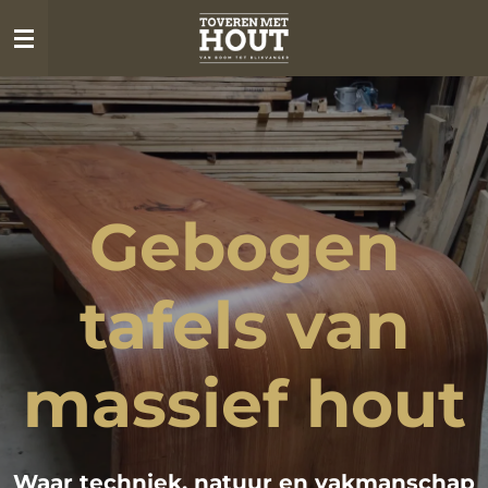
Ga
direct
naar
de
hoofdinhoud
Gebogen
tafels van
massief hout
Waar techniek, natuur en vakmanschap