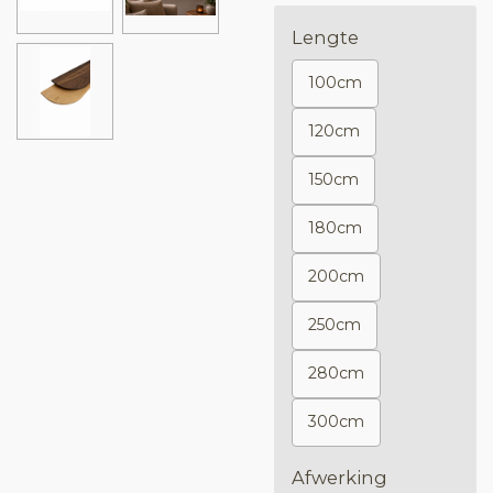
Lengte
100cm
120cm
150cm
180cm
200cm
250cm
280cm
300cm
Afwerking