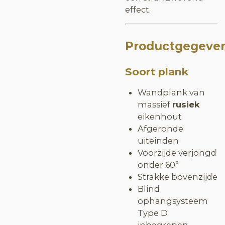
effect.
Productgegeve
Soort plank
Wandplank van
massief
rusiek
eikenhout
Afgeronde
uiteinden
Voorzijde verjongd
onder 60°
Strakke bovenzijde
Blind
ophangsysteem
Type D
inbegrepen