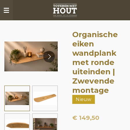
Ga
direct
naar
de
Organische
hoofdinhoud
eiken
wandplank
met ronde
uiteinden |
Zwevende
montage
Nieuw
€ 149,50