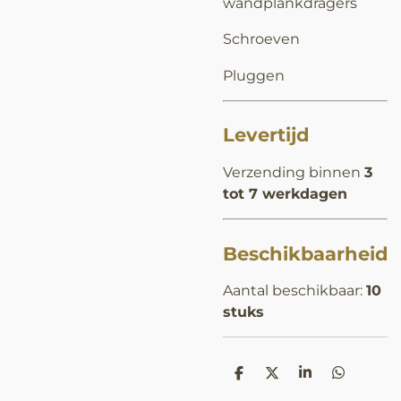
wandplankdragers
Schroeven
Pluggen
Levertijd
Verzending binnen
3
tot 7 werkdagen
Beschikbaarheid
Aantal beschikbaar:
10
stuks
D
D
S
D
e
e
h
e