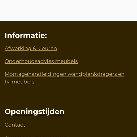
l
e
a
l
e
l
r
e
n
e
n
Informatie:
Afwerking & kleuren
Onderhoudsadvies meubels
Montagehandleidingen wandplankdragers en
tv-meubels
Openingstijden
Contact