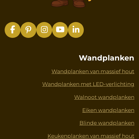
F
P
I
Y
L
a
i
n
o
i
c
n
s
u
n
e
t
t
T
k
Wandplanken
b
e
a
u
e
o
r
g
b
d
Wandplanken van massief hout
o
e
r
e
I
Wandplanken met LED-verlichting
k
s
a
n
t
m
Walnoot wandplanken
Eiken wandplanken
Blinde wandplanken
Keukenplanken van massief hout