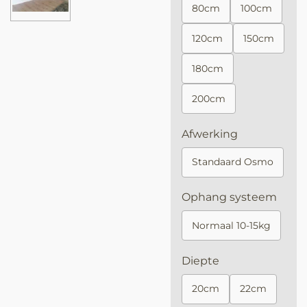
80cm
100cm
120cm
150cm
180cm
200cm
Afwerking
Standaard Osmo
Ophang systeem
Normaal 10-15kg
Diepte
20cm
22cm