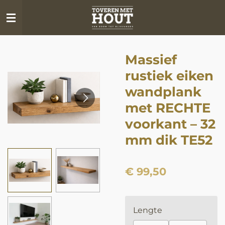
Ga
direct
naar
de
Massief
hoofdinhoud
rustiek eiken
wandplank
met RECHTE
voorkant – 32
mm dik TE52
€ 99,50
Lengte