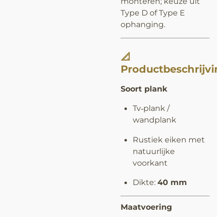
monteren; keuze uit
Type D of Type E
ophanging.
📐
Productbeschrijv
Soort plank
Tv‑plank /
wandplank
Rustiek eiken met
natuurlijke
voorkant
Dikte:
40 mm
Maatvoering