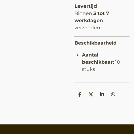
Levertijd
Binnen
3 tot 7
werkdagen
verzonden.
Beschikbaarheid
Aantal
beschikbaar:
10
stuks
D
D
S
D
e
e
h
e
l
e
a
l
e
l
r
e
n
e
n