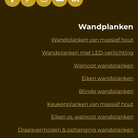
F
P
I
Y
L
a
i
n
o
i
c
n
s
u
n
e
t
t
T
k
Wandplanken
b
e
a
u
e
o
r
g
b
d
Wandplanken van massief hout
o
e
r
e
I
Wandplanken met LED-verlichting
k
s
a
n
t
m
Walnoot wandplanken
Eiken wandplanken
Blinde wandplanken
Keukenplanken van massief hout
Eiken vs. walnoot wandplanken
Draagvermogen & ophanging wandplanken