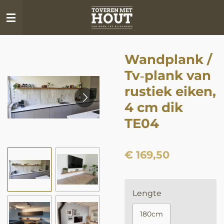
Ga
direct
naar
de
Wandplank /
hoofdinhoud
Tv‑plank van
rustiek eiken,
4 cm dik
TE04
€ 169,50
Lengte
180cm