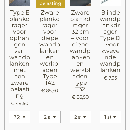
belasting
Type E
Zware
Zware
Blinde
plankd
plankd
plankd
wandp
rager
rager
rager
lankdr
voor
voor
32 cm
ager
ophan
diepe
– voor
Type D
gen
wandp
diepe
– voor
van
lanken
wandp
zweve
wandp
en
lanken
nde
lanken
werkbl
en
wandp
met
aden
werkbl
lanken
een
Type
aden
€ 7,35
zware
T42
Type
belasti
T32
€ 85,50
ng
€ 85,50
€ 49,50