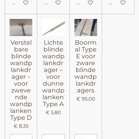
In winkelwagen
In winkelwagen
In winkelwagen
In winkelw
Verstel
Lichte
Boorm
bare
blinde
al Type
blinde
wandp
E voor
wandp
lankdr
zware
lankdr
ager –
blinde
ager –
voor
wandp
voor
dunne
lankdr
zweve
wandp
agers
nde
lanken
€ 95,00
wandp
Type A
lanken
€ 5,80
Type D
€ 8,35