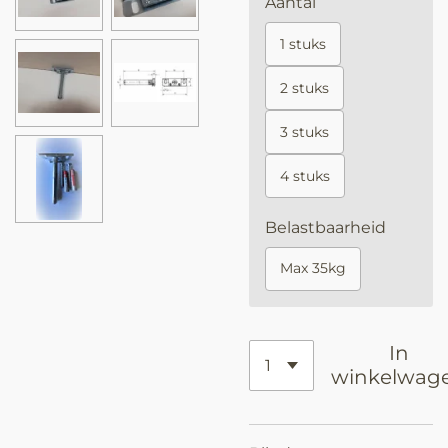
Aantal
1 stuks
2 stuks
3 stuks
4 stuks
Belastbaarheid
Max 35kg
In
winkelwag