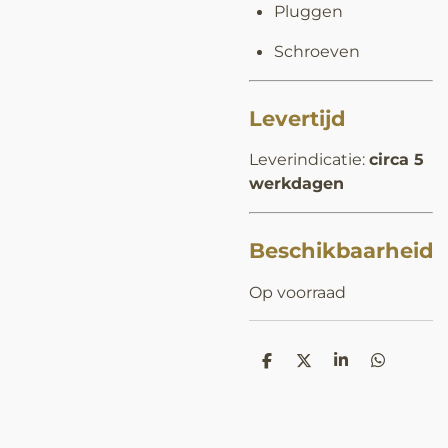
Pluggen
Schroeven
Levertijd
Leverindicatie:
circa 5
werkdagen
Beschikbaarheid
Op voorraad
D
D
S
D
e
e
h
e
l
e
a
l
e
l
r
e
n
e
n