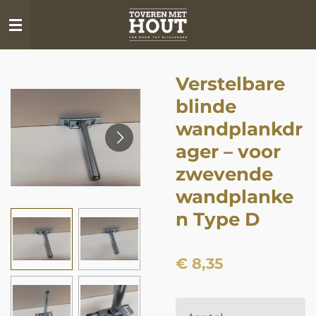
Ga
direct
naar
de
Verstelbare
hoofdinhoud
blinde
wandplankdr
ager – voor
zwevende
wandplanke
n Type D
€ 8,35