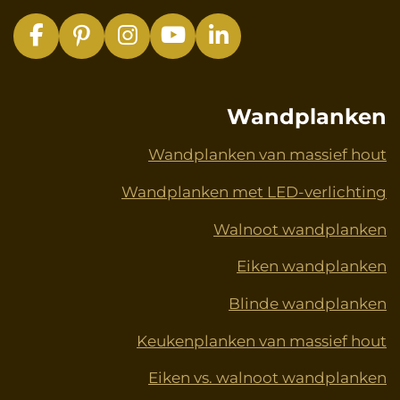
F
P
I
Y
L
a
i
n
o
i
c
n
s
u
n
e
t
t
T
k
Wandplanken
b
e
a
u
e
o
r
g
b
d
Wandplanken van massief hout
o
e
r
e
I
Wandplanken met LED-verlichting
k
s
a
n
t
m
Walnoot wandplanken
Eiken wandplanken
Blinde wandplanken
Keukenplanken van massief hout
Eiken vs. walnoot wandplanken