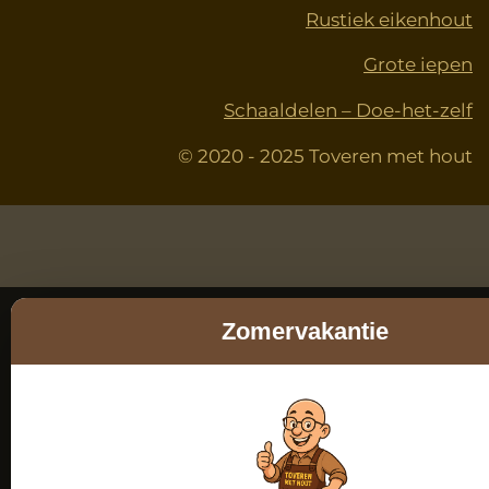
Rustiek eikenhout
Grote iepen
Schaaldelen – Doe-het-zelf
© 2020 - 2025 Toveren met hout
Zomervakantie