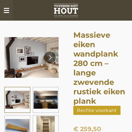
Ga
direct
naar
de
Massieve
hoofdinhoud
eiken
wandplank
280 cm –
lange
zwevende
rustiek eiken
plank
Rechte voorkant
€ 259,50