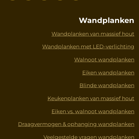
a
i
n
o
i
c
n
s
u
n
e
t
t
T
k
Wandplanken
b
e
a
u
e
o
r
g
b
d
Wandplanken van massief hout
o
e
r
e
I
Wandplanken met LED-verlichting
k
s
a
n
t
m
Walnoot wandplanken
Eiken wandplanken
Blinde wandplanken
Keukenplanken van massief hout
Eiken vs. walnoot wandplanken
Draagvermogen & ophanging wandplanken
Veelgestelde vragen wandplanken