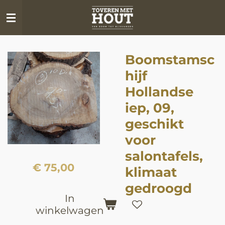
Ga
direct
naar
de
Boomstamsc
hoofdinhoud
hijf
Hollandse
iep, 09,
geschikt
voor
salontafels,
€ 75,00
klimaat
gedroogd
In
winkelwagen