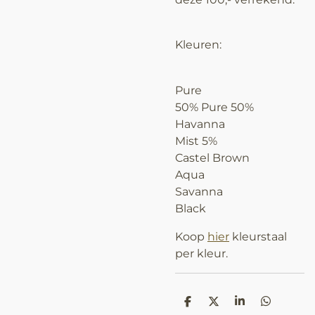
Kleuren:
Pure
50% Pure 50%
Havanna
Mist 5%
Castel Brown
Aqua
Savanna
Black
Koop
hier
kleurstaal
per kleur.
D
D
S
D