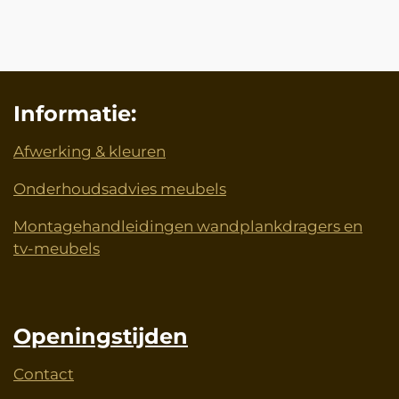
e
e
h
e
l
e
a
l
e
l
r
e
n
e
n
Informatie:
Afwerking & kleuren
Onderhoudsadvies meubels
Montagehandleidingen wandplankdragers en
tv-meubels
Openingstijden
Contact