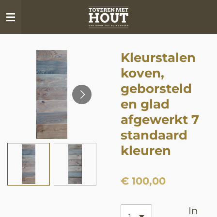
Ga
direct
naar
de
Kleurstalen
hoofdinhoud
koven,
geborsteld
en glad
afgewerkt 7
standaard
kleuren
€ 100,00
In