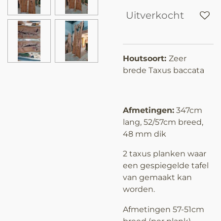
Uitverkocht
Houtsoort:
Zeer
brede Taxus baccata
Afmetingen:
347cm
lang, 52/57cm breed,
48 mm dik
2 taxus planken waar
een gespiegelde tafel
van gemaakt kan
worden.
Afmetingen 57-51cm
breed (per plank)