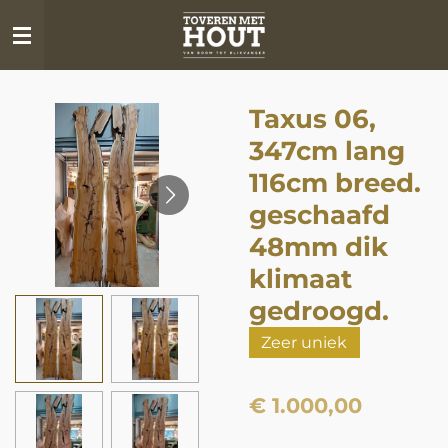
Ga
direct
naar
de
Taxus 06,
hoofdinhoud
347cm lang
116cm breed.
geschaafd
48mm dik
klimaat
gedroogd.
Zeer uniek
€ 1.000,00