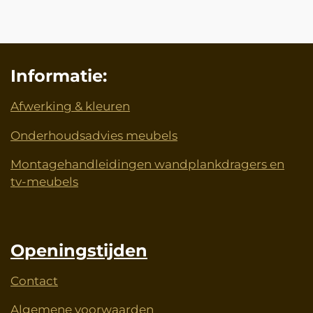
l
e
a
l
e
l
r
e
n
e
n
Informatie:
Afwerking & kleuren
Onderhoudsadvies meubels
Montagehandleidingen wandplankdragers en
tv-meubels
Openingstijden
Contact
Algemene voorwaarden