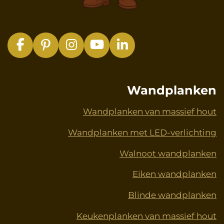
F
P
I
Y
L
a
i
n
o
i
c
n
s
u
n
e
t
t
T
k
Wandplanken
b
e
a
u
e
o
r
g
b
d
Wandplanken van massief hout
o
e
r
e
I
Wandplanken met LED-verlichting
k
s
a
n
t
m
Walnoot wandplanken
Eiken wandplanken
Blinde wandplanken
Keukenplanken van massief hout