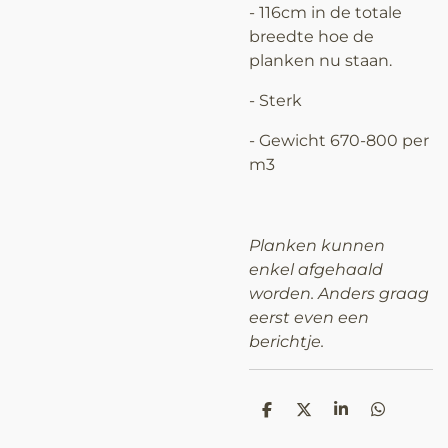
-
116cm in de totale
breedte hoe de
planken nu staan.
- Sterk
- Gewicht 670-800 per
m3
Planken kunnen
enkel afgehaald
worden. Anders graag
eerst even een
berichtje.
D
D
S
D
e
e
h
e