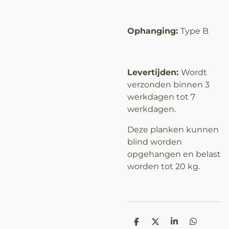
Ophanging:
Type B
Levertijden:
Wordt
verzonden binnen 3
werkdagen tot 7
werkdagen.
Deze planken kunnen
blind worden
opgehangen en belast
worden tot 20 kg.
D
D
S
D