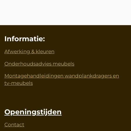
e
e
h
e
l
e
a
l
e
l
r
e
n
e
n
Informatie:
Afwerking & kleuren
Onderhoudsadvies meubels
Montagehandleidingen wandplankdragers en
tv-meubels
Openingstijden
Contact