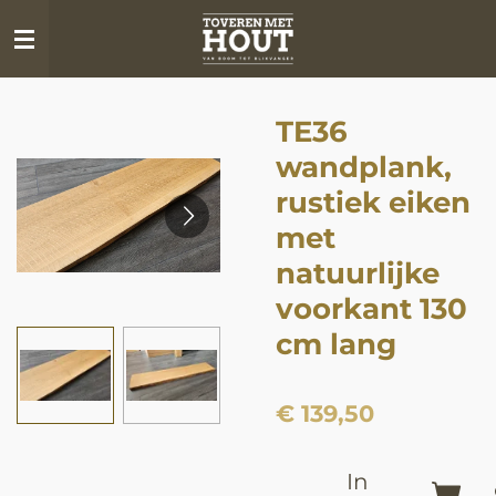
Ga
direct
naar
de
TE36
hoofdinhoud
wandplank,
rustiek eiken
met
natuurlijke
voorkant 130
cm lang
€ 139,50
In