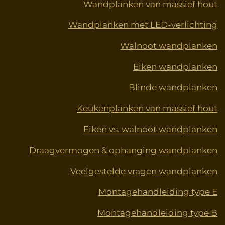
o
r
g
b
d
Wandplanken van massief hout
o
e
r
e
I
Wandplanken met LED-verlichting
k
s
a
n
t
m
Walnoot wandplanken
Eiken wandplanken
Blinde wandplanken
Keukenplanken van massief hout
Eiken vs. walnoot wandplanken
Draagvermogen & ophanging wandplanken
Veelgestelde vragen wandplanken
Montagehandleiding type E
Montagehandleiding type B