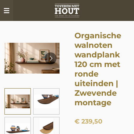
Ga
direct
naar
de
Organische
hoofdinhoud
walnoten
wandplank
120 cm met
ronde
uiteinden |
Zwevende
montage
€ 239,50