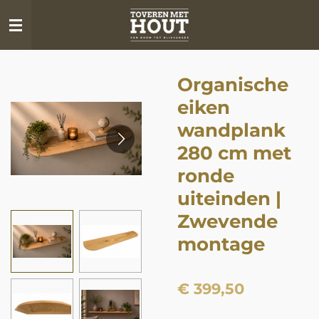
Ga
direct
naar
de
Organische
hoofdinhoud
eiken
wandplank
280 cm met
ronde
uiteinden |
Zwevende
montage
€ 399,50