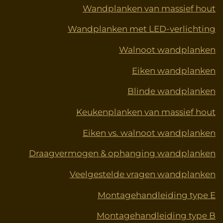
o
r
g
b
d
Wandplanken van massief hout
o
e
r
e
I
Wandplanken met LED-verlichting
k
s
a
n
t
m
Walnoot wandplanken
Eiken wandplanken
Blinde wandplanken
Keukenplanken van massief hout
Eiken vs. walnoot wandplanken
Draagvermogen & ophanging wandplanken
Veelgestelde vragen wandplanken
Montagehandleiding type E
Montagehandleiding type B