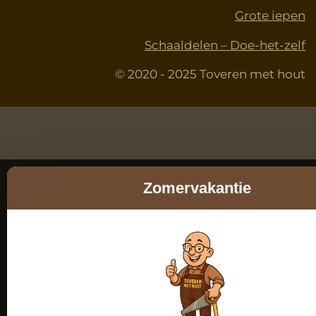
Grote iepen
Schaaldelen – Doe-het-zelf
© 2020 - 2025 Toveren met hout
Zomervakantie