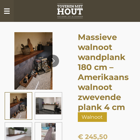
Ga
direct
naar
de
Massieve
hoofdinhoud
walnoot
wandplank
180 cm –
Amerikaans
walnoot
zwevende
plank 4 cm
Walnoot
€ 245,50