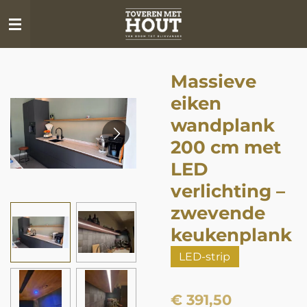
Ga
direct
naar
de
Massieve
hoofdinhoud
eiken
wandplank
200 cm met
LED
verlichting –
zwevende
keukenplank
LED-strip
€ 391,50