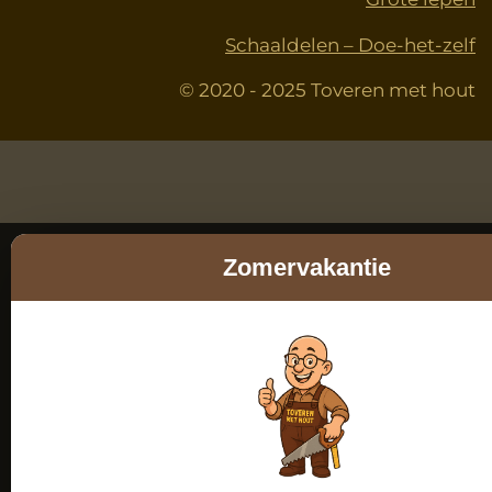
Schaaldelen – Doe-het-zelf
© 2020 - 2025 Toveren met hout
Zomervakantie