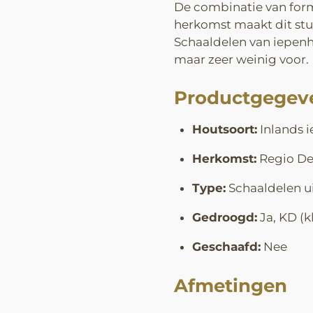
De combinatie van for
herkomst maakt dit stuk
Schaaldelen van iepen
maar zeer weinig voor.
Productgegev
Houtsoort:
Inlands 
Herkomst:
Regio D
Type:
Schaaldelen ui
Gedroogd:
Ja, KD (
Geschaafd:
Nee
Afmetingen