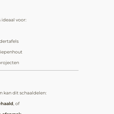
 ideaal voor:
dertafels
 iepenhout
projecten
 kan dit schaaldelen:
ehaald
, of