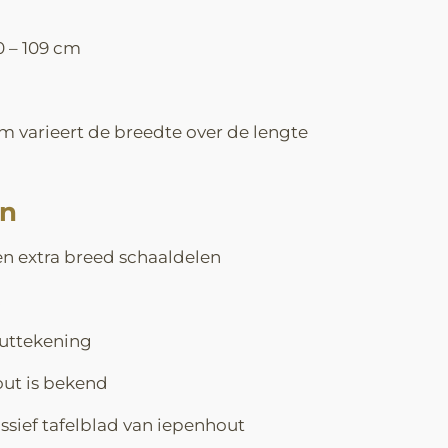
0 – 109 cm
m varieert de breedte over de lengte
en
en extra breed schaaldelen
outtekening
ut is bekend
ssief tafelblad van iepenhout