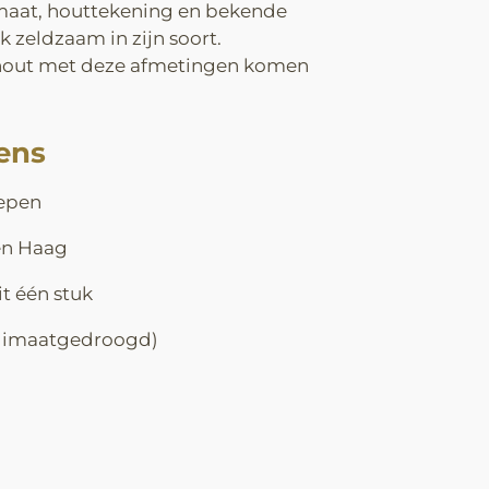
maat, houttekening en bekende
 zeldzaam in zijn soort.
hout met deze afmetingen komen
ens
iepen
en Haag
t één stuk
klimaatgedroogd)