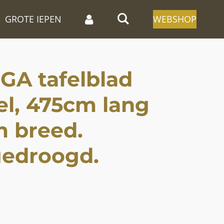
GROTE IEPEN
WEBSHOP
GA tafelblad
el, 475cm lang
m breed.
gedroogd.