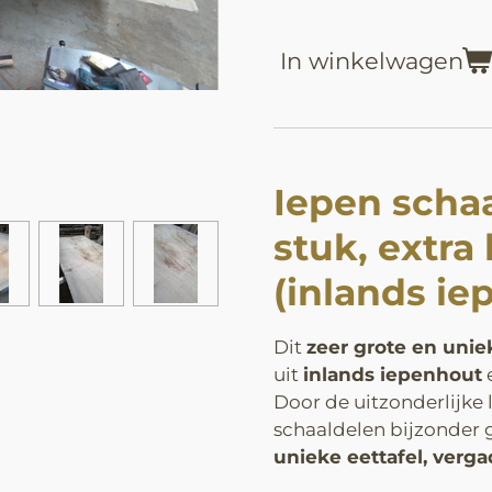
In winkelwagen
Iepen schaa
stuk, extra
(inlands ie
Dit
zeer grote en unie
uit
inlands iepenhout
e
Door de uitzonderlijke l
schaaldelen bijzonder 
unieke eettafel, verg