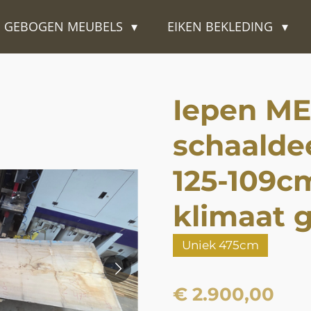
GEBOGEN MEUBELS
EIKEN BEKLEDING
Iepen ME
schaalde
125-109c
klimaat 
Uniek 475cm
€ 2.900,00