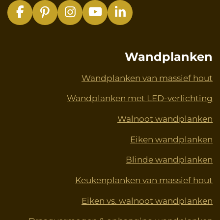
F
P
I
Y
L
a
i
n
o
i
c
n
s
u
n
e
t
t
T
k
Wandplanken
b
e
a
u
e
o
r
g
b
d
Wandplanken van massief hout
o
e
r
e
I
Wandplanken met LED-verlichting
k
s
a
n
t
m
Walnoot wandplanken
Eiken wandplanken
Blinde wandplanken
Keukenplanken van massief hout
Eiken vs. walnoot wandplanken