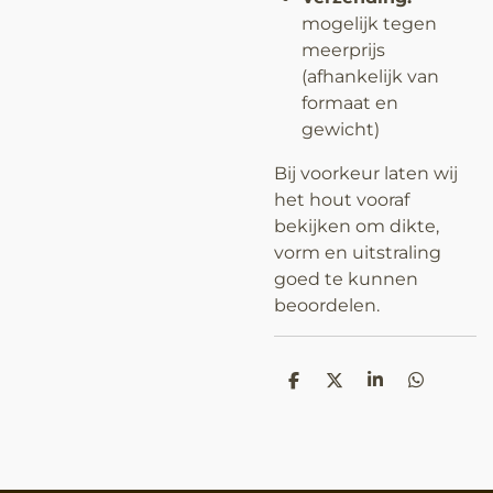
mogelijk tegen
meerprijs
(afhankelijk van
formaat en
gewicht)
Bij voorkeur laten wij
het hout vooraf
bekijken om dikte,
vorm en uitstraling
goed te kunnen
beoordelen.
D
D
S
D
e
e
h
e
l
e
a
l
e
l
r
e
n
e
n