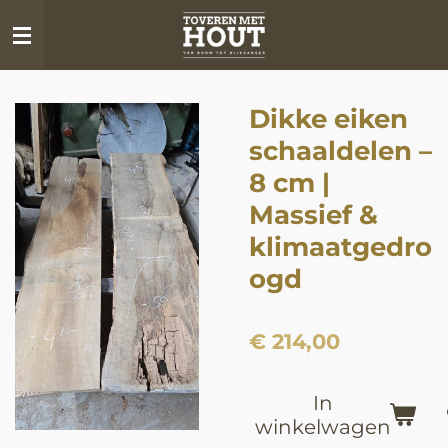
Ga
direct
naar
de
Dikke eiken
hoofdinhoud
schaaldelen –
8 cm |
Massief &
klimaatgedro
ogd
€ 214,00
In
winkelwagen