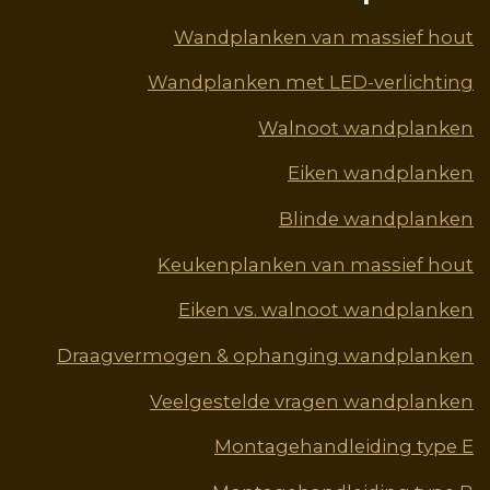
b
e
a
u
e
o
r
g
b
d
Wandplanken van massief hout
o
e
r
e
I
Wandplanken met LED-verlichting
k
s
a
n
t
m
Walnoot wandplanken
Eiken wandplanken
Blinde wandplanken
Keukenplanken van massief hout
Eiken vs. walnoot wandplanken
Draagvermogen & ophanging wandplanken
Veelgestelde vragen wandplanken
Montagehandleiding type E