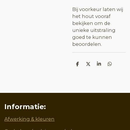
Bij voorkeur laten wij
het hout vooraf
bekijken om de
unieke uitstraling
goed te kunnen
beoordelen.
D
D
S
D
e
e
h
e
l
e
a
l
e
l
r
e
n
e
n
Informatie:
Afwerking & kleuren