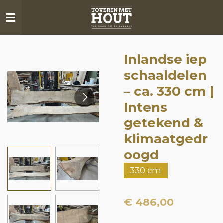
Ga
direct
naar
de
Inlandse iep
hoofdinhoud
schaaldelen
– ca. 330 cm |
Intens
getekend &
klimaatgedr
oogd
330 cm
€ 486,00