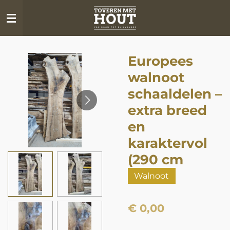
Ga
direct
naar
de
Europees
hoofdinhoud
walnoot
schaaldelen –
extra breed
en
karaktervol
(290 cm
Walnoot
€ 0,00