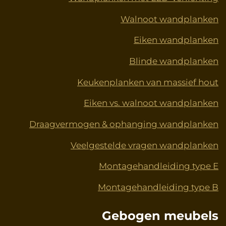
t
m
Walnoot wandplanken
Eiken wandplanken
Blinde wandplanken
Keukenplanken van massief hout
Eiken vs. walnoot wandplanken
Draagvermogen & ophanging wandplanken
Veelgestelde vragen wandplanken
Montagehandleiding type E
Montagehandleiding type B
Gebogen meubels