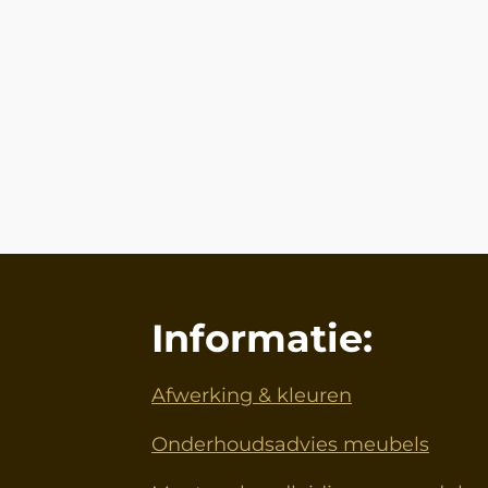
Informatie:
Afwerking & kleuren
Onderhoudsadvies meubels