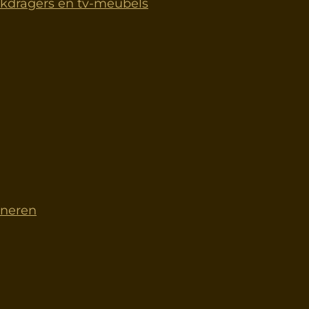
dragers en tv-meubels
rneren