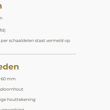
n
cm
fd)
per schaaldelen staat vermeld op
eden
p 60 mm
sdoornhout
tige houttekening
r verwerking