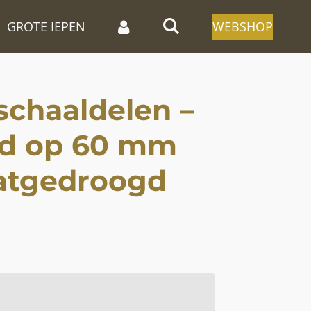
GROTE IEPEN
WEBSHOP
schaaldelen –
fd op 60 mm
atgedroogd