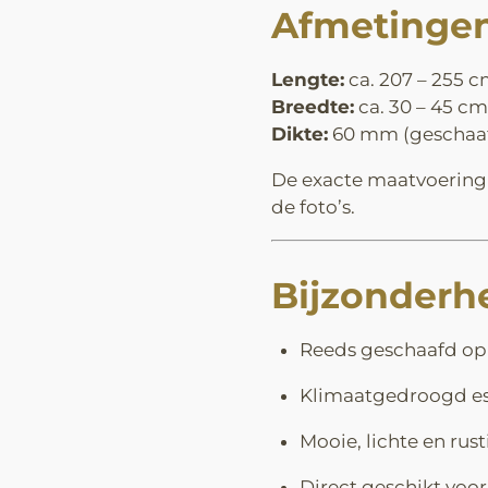
Afmetinge
Lengte:
ca. 207 – 255 
Breedte:
ca. 30 – 45 cm
Dikte:
60 mm (geschaa
De exacte maatvoering 
de foto’s.
Bijzonderh
Reeds geschaafd o
Klimaatgedroogd e
Mooie, lichte en rus
Direct geschikt voo