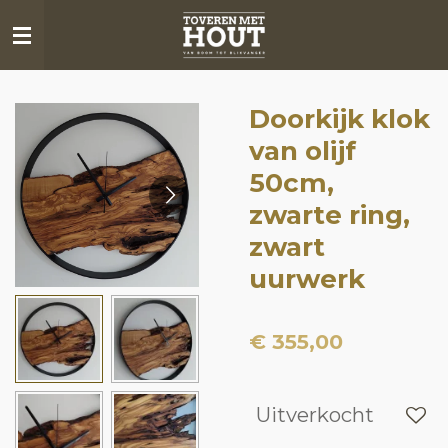
Ga
direct
naar
de
Doorkijk klok
hoofdinhoud
van olijf
50cm,
zwarte ring,
zwart
uurwerk
€ 355,00
Uitverkocht