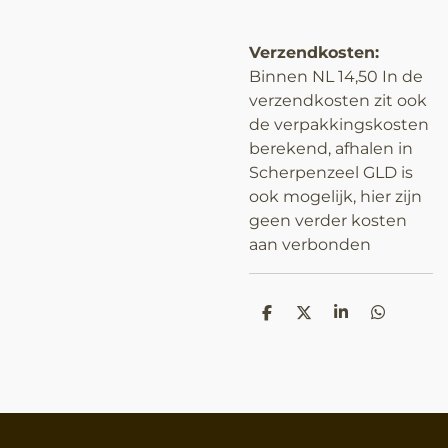
Verzendkosten:
Binnen NL 14,50 In de
verzendkosten zit ook
de verpakkingskosten
berekend, afhalen in
Scherpenzeel GLD is
ook mogelijk, hier zijn
geen verder kosten
aan verbonden
D
D
S
D
e
e
h
e
l
e
a
l
e
l
r
e
n
e
n