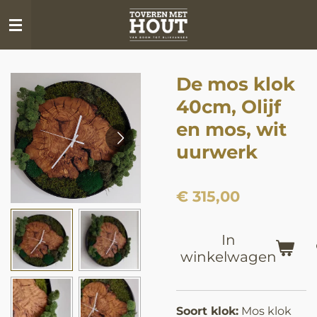
Ga
direct
naar
de
De mos klok
hoofdinhoud
40cm, Olijf
en mos, wit
uurwerk
€ 315,00
In
winkelwagen
Soort klok:
Mos klok