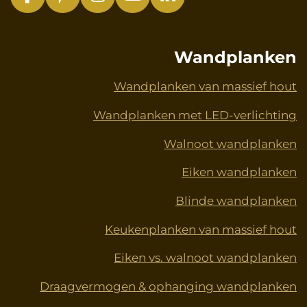
F
P
I
Y
L
a
i
n
o
i
c
n
s
u
n
e
t
t
T
k
Wandplanken
b
e
a
u
e
o
r
g
b
d
Wandplanken van massief hout
o
e
r
e
I
Wandplanken met LED-verlichting
k
s
a
n
t
m
Walnoot wandplanken
Eiken wandplanken
Blinde wandplanken
Keukenplanken van massief hout
Eiken vs. walnoot wandplanken
Draagvermogen & ophanging wandplanken