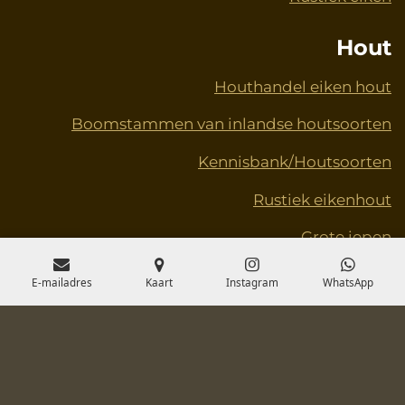
Hout
Houthandel eiken hout
Boomstammen van inlandse houtsoorten
Kennisbank/Houtsoorten
Rustiek eikenhout
Grote iepen
Schaaldelen – Doe-het-zelf
E-mailadres
Kaart
Instagram
WhatsApp
© 2020 - 2025 Toveren met hout