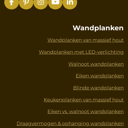
F
P
I
Y
L
a
i
n
o
i
c
n
s
u
n
e
t
t
T
k
Wandplanken
b
e
a
u
e
o
r
g
b
d
Wandplanken van massief hout
o
e
r
e
I
Wandplanken met LED-verlichting
k
s
a
n
t
m
Walnoot wandplanken
Eiken wandplanken
Blinde wandplanken
Keukenplanken van massief hout
Eiken vs. walnoot wandplanken
Draagvermogen & ophanging wandplanken