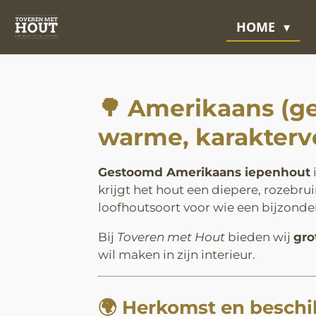
Ga
HOME
direct
naar
de
hoofdinhoud
🌳
Amerikaans (ge
warme, karaktervo
Gestoomd Amerikaans iepenhout
krijgt het hout een diepere, rozebrui
loofhoutsoort voor wie een bijzond
Bij
Toveren met Hout
bieden wij
gro
wil maken in zijn interieur.
🌍
Herkomst en beschi