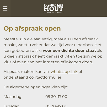
Ga
direct
naar
de
Op afspraak open
hoofdinhoud
Meestal zijn we aanwezig, maar als u een afspraak
maakt, weet u zeker dat we tijd voor u hebben. Het
kan gebeuren dat u
voor een dichte deur staat
als
u geen afspraak heeft gemaakt. Af en toe zijn we op
klus of even aan het inmeten of inkopen doen.
Afspraak maken kan via
whatsapp link
of
onderstaand contactformulier
De algemene openingstijden zijn:
Maandag 09:30–17:00
Dinsdag 09:30–17:00